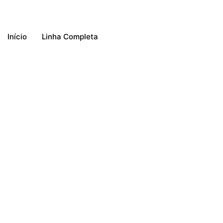
Início
Linha Completa
Powered by
Um suco ultra fresco em 