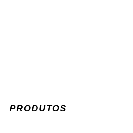
profissionais dos mais variado
eficientes, robustos e econô
PRODUTOS